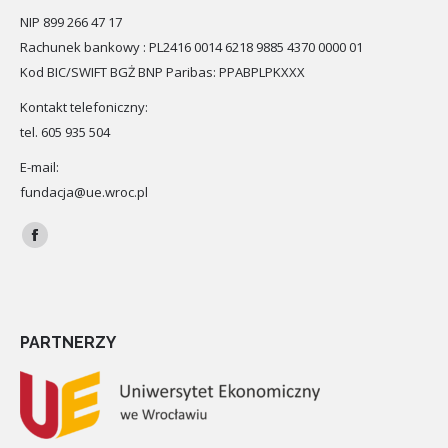
NIP 899 266 47 17
Rachunek bankowy : PL2416 0014 6218 9885 4370 0000 01
Kod BIC/SWIFT BGŻ BNP Paribas: PPABPLPKXXX
Kontakt telefoniczny:
tel. 605 935 504
E-mail:
fundacja@ue.wroc.pl
Znajdź nas na:
Facebook
PARTNERZY