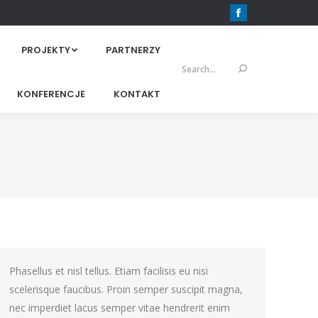
Facebook
PROJEKTY
PARTNERZY
Szukaj:
KONFERENCJE
KONTAKT
Phasellus et nisl tellus. Etiam facilisis eu nisi
scelerisque faucibus. Proin semper suscipit magna,
nec imperdiet lacus semper vitae hendrerit enim