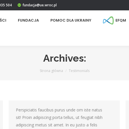
 935 504
fundacja@ue.wroc.pl
ŚCI
FUNDACJA
POMOC DLA UKRAINY
EFQM
Archives:
Jesteś tutaj:
Strona główna
Testimonials
Perspiciatis faucibus purus unde om iste natus
sit! Proin adipiscing porta tellus, ut feugiat nibh
adipiscing metus sit amet. In eu justo a felis