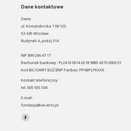
Dane kontaktowe
Dane:
ul. Komandorska 118/120
53-345 Wrocław
Budynek A, pokój 314
NIP 899 266 47 17
Rachunek bankowy : PL2416 0014 6218 9885 4370 0000 01
Kod BIC/SWIFT BGŻ BNP Paribas: PPABPLPKXXX
Kontakt telefoniczny:
tel. 605 935 504
E-mail:
fundacja@ue.wroc.pl
Znajdź nas na:
Facebook