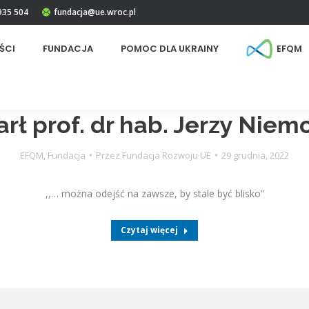
 935 504
fundacja@ue.wroc.pl
ŚCI
FUNDACJA
POMOC DLA UKRAINY
EFQM
rł prof. dr hab. Jerzy Niem
EFQM
,
Fundacja
Przez
Fundacja Rozwoju UE
29 grudnia, 2022
,,… można odejść na zawsze, by stale być blisko”
Czytaj więcej