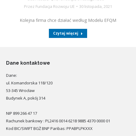
Przez
Fundacja Rozwoju UE
30 listopada, 2021
Kolejna firma chce działać według Modelu EFQM
Czytaj więcej
Dane kontaktowe
Dane:
ul. Komandorska 118/120
53-345 Wrocław
Budynek A, pokój 314
NIP 899 266 47 17
Rachunek bankowy : PL2416 0014 6218 9885 4370 0000 01
Kod BIC/SWIFT BGŻ BNP Paribas: PPABPLPKXXX