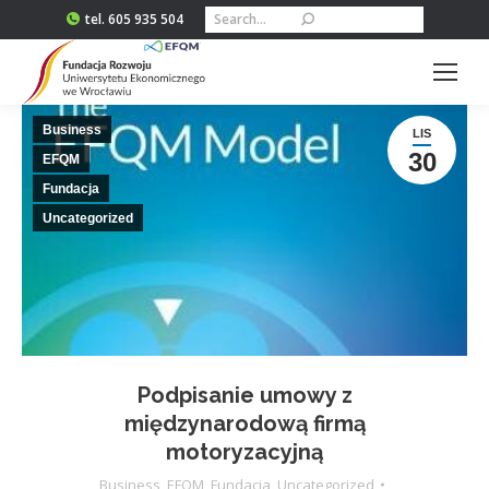
Szukaj:
tel. 605 935 504
Business
LIS
30
EFQM
Fundacja
Uncategorized
Podpisanie umowy z
międzynarodową firmą
motoryzacyjną
Business
,
EFQM
,
Fundacja
,
Uncategorized