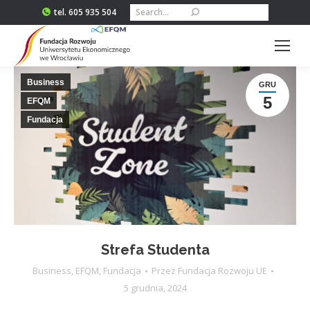
Szukaj:
tel. 605 935 504
Business
GRU
5
EFQM
Fundacja
Strefa Studenta
Business
,
EFQM
,
Fundacja
Przez
Fundacja Rozwoju UE
5 grudnia, 2024