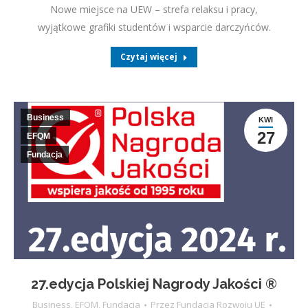
Nowe miejsce na UEW – strefa relaksu i pracy,
wyjątkowe grafiki studentów i wsparcie darczyńców.
Czytaj więcej
Business
KWI
27
EFQM
Fundacja
27.edycja Polskiej Nagrody Jakości ®
Business
,
EFQM
,
Fundacja
Przez
Fundacja Rozwoju UE