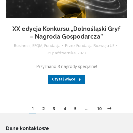
XX edycja Konkursu „Dolnośląski Gryf
– Nagroda Gospodarcza”
Business
,
EFQM
,
Fundacja
Przez
Fundacja Rozwoju UE
25 października, 2023
Przyznano 3 nagrody specjalne!
Czytaj więcej
1
2
3
4
5
…
10
Dane kontaktowe