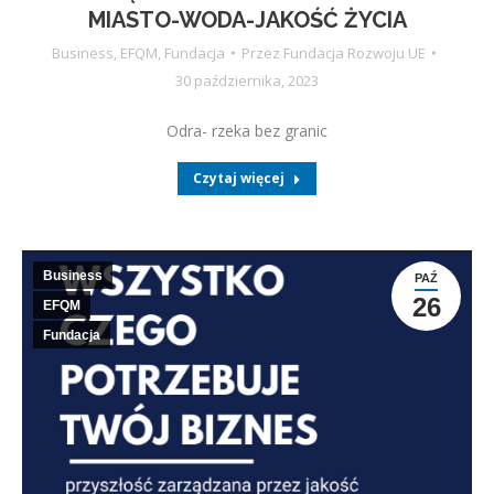
MIASTO-WODA-JAKOŚĆ ŻYCIA
Business
,
EFQM
,
Fundacja
Przez
Fundacja Rozwoju UE
30 października, 2023
Odra- rzeka bez granic
Czytaj więcej
Business
PAŹ
26
EFQM
Fundacja