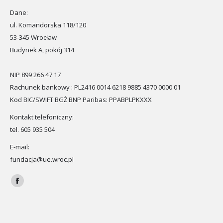
Dane:
ul. Komandorska 118/120
53-345 Wrocław
Budynek A, pokój 314
NIP 899 266 47 17
Rachunek bankowy : PL2416 0014 6218 9885 4370 0000 01
Kod BIC/SWIFT BGŻ BNP Paribas: PPABPLPKXXX
Kontakt telefoniczny:
tel. 605 935 504
E-mail:
fundacja@ue.wroc.pl
Znajdź nas na:
Facebook