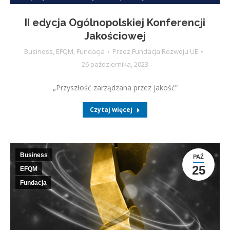
II edycja Ogólnopolskiej Konferencji
Jakościowej
Business
,
EFQM
,
Fundacja
Przez
Fundacja Rozwoju UE
26 października, 2023
„Przyszłość zarządzana przez jakość”
Czytaj więcej
Business
PAŹ
25
EFQM
Fundacja