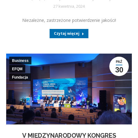
27 kwietnia, 2024
Niezależne, zastrzeżone potwierdzenie jakości!
Czytaj więcej
Business
PAŹ
30
EFQM
Fundacja
V MIĘDZYNARODOWY KONGRES