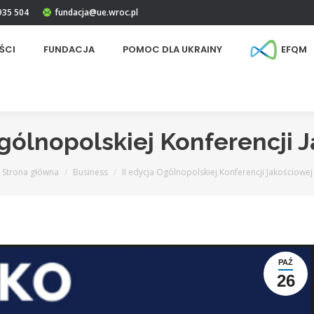
 935 504
fundacja@ue.wroc.pl
ŚCI
FUNDACJA
POMOC DLA UKRAINY
EFQM
Ogólnopolskiej Konferencji 
Jesteś tutaj:
Strona główna
Business
II edycja Ogólnopolskiej Konferencji Jakościowej
PAŹ
26