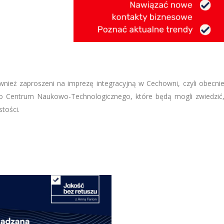
wnież zaproszeni na imprezę integracyjną w Cechowni, czyli obecni
go Centrum Naukowo-Technologicznego, które będą mogli zwiedzić
tości.