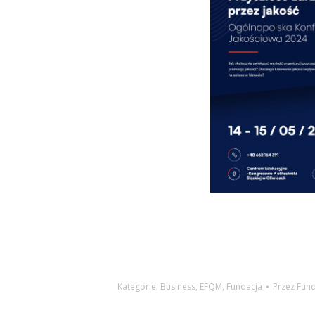
Kategorie:
Business
,
EFQM
,
Fundacja
Przez
Fund