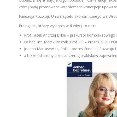
Odbędzie się II edycja Ogólnopolskiej Konferencji Jak
której będą promowane współczesne koncepcje upowszechn
Fundacja Rozwoju Uniwersytetu Ekonomicznego we Wroc
Prelegenci, którzy wystąpią w II edycji to m.in:
Prof. Jacek Andrzej Blikle – prekursor kompleksowego 
Dr hab. inż. Marek Roszak, Prof. PŚ – Prezes Klubu 
Joanna Martusewicz, PhD – prezes Fundacji Rozwoju 
a także od strony biznesu szereg praktyków zapewnien