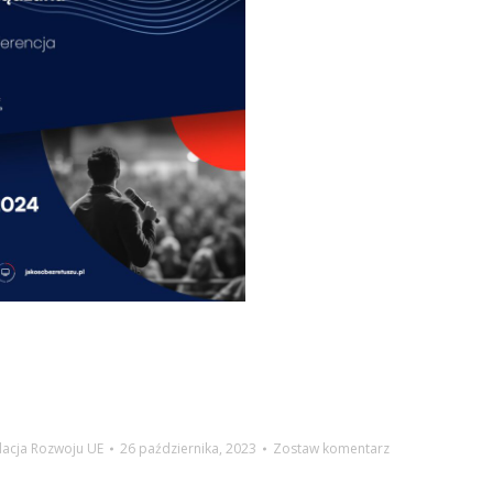
acja Rozwoju UE
26 października, 2023
Zostaw komentarz