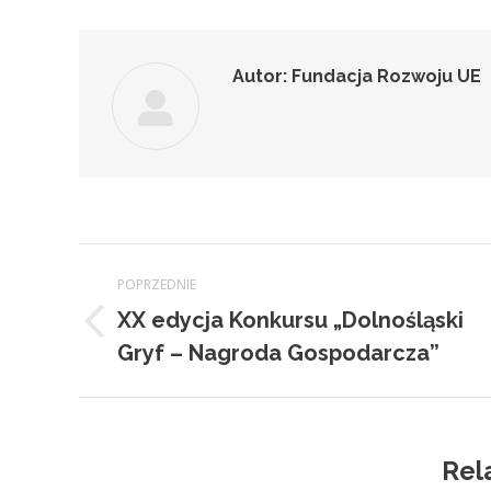
Autor:
Fundacja Rozwoju UE
Nawigacja
POPRZEDNIE
wpisów
XX edycja Konkursu „Dolnośląski
Poprzedni
Gryf – Nagroda Gospodarcza”
wpis:
Rel