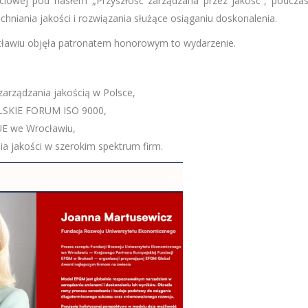
ościowej pod hasłem „Przyszłość zarządzana przez jakość”, podcza
iania jakości i rozwiązania służące osiąganiu doskonalenia.
ławiu objęła patronatem honorowym to wydarzenie.
zarządzania jakością w Polsce,
POLSKIE FORUM ISO 9000,
UE we Wrocławiu,
ia jakości w szerokim spektrum firm.