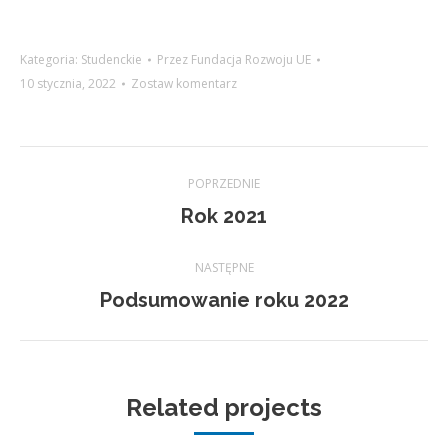
Kategoria:
Studenckie
Przez
Fundacja Rozwoju UE
10 stycznia, 2022
Zostaw komentarz
Project
POPRZEDNIE
navigation
Previous
Rok 2021
project:
NASTĘPNE
Next
Podsumowanie roku 2022
project:
Related projects