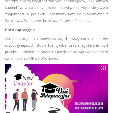
szeroko pojętej integracji zarówno samorządów, jak i samych
studentów, a co za tym idzie – nawiązania wielu ciekawych
znajomości. W projekcie uczestniczą uczelnie ekonomiczne z
Wrocławia, Warszawy, Krakowa, Katowic i Poznania.
Dni Adaptacyjne
Dni Adaptacyjne to obowiązkowy, dla wszystkich studentów
rozpoczynających studia licencjackie oraz magisterskie, cykl
prelekcji i szkoleń na początku października wprowadzający w
świat nauki na UE we Wrocławiu.