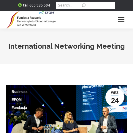
Szukaj:
tel. 605 935 504
International Networking Meeting
Jesteś tutaj:
Business
WRZ
24
EFQM
Fundacja