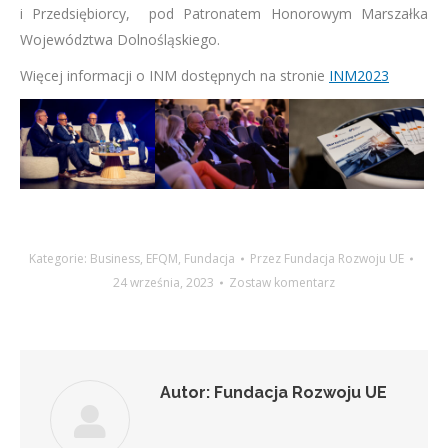
i Przedsiębiorcy, pod Patronatem Honorowym Marszałka
Województwa Dolnośląskiego.
Więcej informacji o INM dostępnych na stronie
INM2023
Kategorie:
Business
,
EFQM
,
Fundacja
Przez
Fundacja Rozwoju UE
24 września, 2023
Zostaw komentarz
Autor:
Fundacja Rozwoju UE