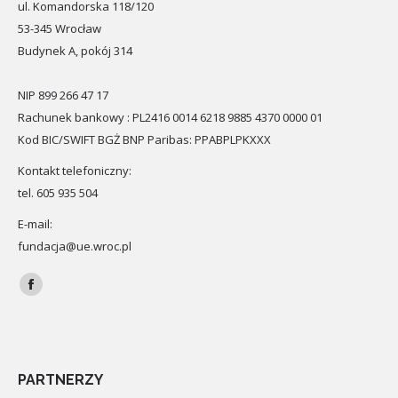
ul. Komandorska 118/120
53-345 Wrocław
Budynek A, pokój 314
NIP 899 266 47 17
Rachunek bankowy : PL2416 0014 6218 9885 4370 0000 01
Kod BIC/SWIFT BGŻ BNP Paribas: PPABPLPKXXX
Kontakt telefoniczny:
tel. 605 935 504
E-mail:
fundacja@ue.wroc.pl
Znajdź nas na:
Facebook
PARTNERZY