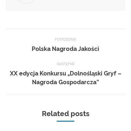
Nawigacja
POPRZEDNIE
wpisów
Poprzedni
Polska Nagroda Jakości
wpis:
NASTĘPNE
XX edycja Konkursu „Dolnośląski Gryf –
Następny
Nagroda Gospodarcza”
wpis:
Related posts