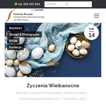
Szukaj:
tel. 605 935 504
Business
KWI
14
Design & Photography
EFQM
Fundacja
Życzenia Wielkanocne
Business
,
Design & Photography
,
EFQM
,
Fundacja
Przez
Fundacja Rozwoju UE
14 kwietnia, 2022