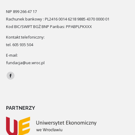
NIP 899 266 47 17
Rachunek bankowy : PL2416 0014 6218 9885 4370 0000 01
Kod BIC/SWIFT BGŻ BNP Paribas: PPABPLPKXXX
Kontakt telefoniczny:
tel. 605 935 504
E-mail:
fundacja@ue.wroc.pl
Znajdź nas na:
Facebook
PARTNERZY