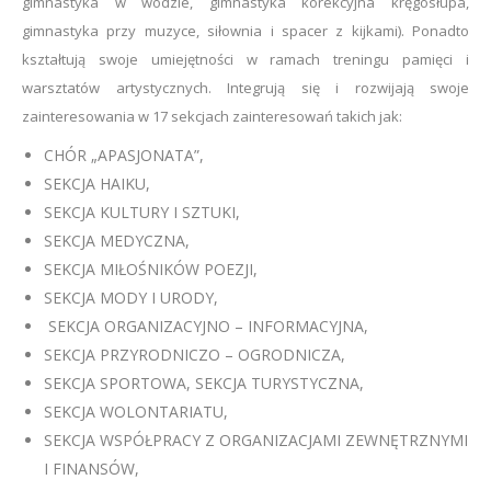
gimnastyka w wodzie, gimnastyka korekcyjna kręgosłupa,
gimnastyka przy muzyce, siłownia i spacer z kijkami). Ponadto
kształtują swoje umiejętności w ramach treningu pamięci i
warsztatów artystycznych. Integrują się i rozwijają swoje
zainteresowania w 17 sekcjach zainteresowań takich jak:
CHÓR „APASJONATA”,
SEKCJA HAIKU,
SEKCJA KULTURY I SZTUKI,
SEKCJA MEDYCZNA,
SEKCJA MIŁOŚNIKÓW POEZJI,
SEKCJA MODY I URODY,
SEKCJA ORGANIZACYJNO – INFORMACYJNA,
SEKCJA PRZYRODNICZO – OGRODNICZA,
SEKCJA SPORTOWA, SEKCJA TURYSTYCZNA,
SEKCJA WOLONTARIATU,
SEKCJA WSPÓŁPRACY Z ORGANIZACJAMI ZEWNĘTRZNYMI
I FINANSÓW,