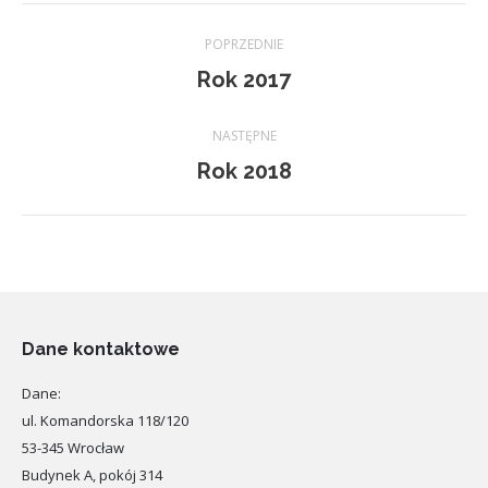
Project
POPRZEDNIE
navigation
Previous
Rok 2017
project:
NASTĘPNE
Next
Rok 2018
project:
Dane kontaktowe
Dane:
ul. Komandorska 118/120
53-345 Wrocław
Budynek A, pokój 314