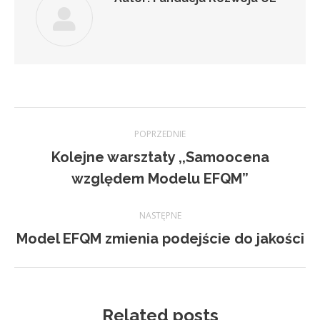
Nawigacja
POPRZEDNIE
wpisów
Kolejne warsztaty ,,Samoocena
Poprzedni
względem Modelu EFQM”
wpis:
NASTĘPNE
Następny
Model EFQM zmienia podejście do jakości
wpis:
Related posts