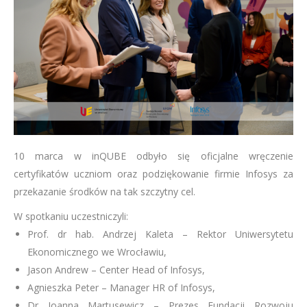
10 marca w inQUBE odbyło się oficjalne wręczenie
certyfikatów uczniom oraz podziękowanie firmie Infosys za
przekazanie środków na tak szczytny cel.
W spotkaniu uczestniczyli:
Prof. dr hab. Andrzej Kaleta – Rektor Uniwersytetu
Ekonomicznego we Wrocławiu,
Jason Andrew – Center Head of Infosys,
Agnieszka Peter – Manager HR of Infosys,
Dr Joanna Martusewicz – Prezes Fundacji Rozwoju