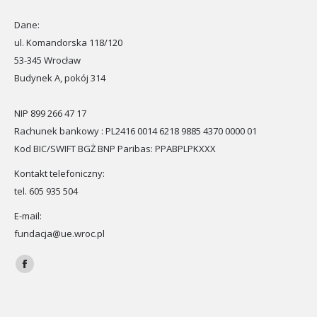
Dane:
ul. Komandorska 118/120
53-345 Wrocław
Budynek A, pokój 314
NIP 899 266 47 17
Rachunek bankowy : PL2416 0014 6218 9885 4370 0000 01
Kod BIC/SWIFT BGŻ BNP Paribas: PPABPLPKXXX
Kontakt telefoniczny:
tel. 605 935 504
E-mail:
fundacja@ue.wroc.pl
Znajdź nas na:
Facebook