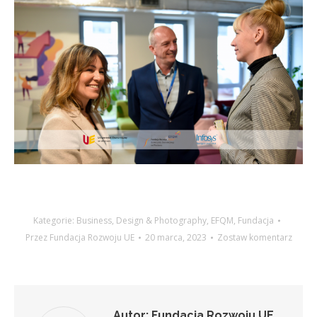
Kategorie:
Business
,
Design & Photography
,
EFQM
,
Fundacja
Przez
Fundacja Rozwoju UE
20 marca, 2023
Zostaw komentarz
Autor:
Fundacja Rozwoju UE