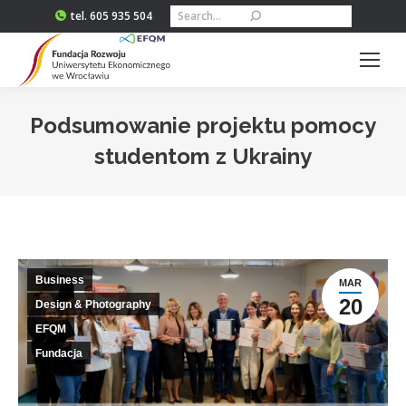
Szukaj:
tel. 605 935 504
Podsumowanie projektu pomocy
studentom z Ukrainy
Jesteś tutaj:
Business
MAR
20
Design & Photography
EFQM
Fundacja