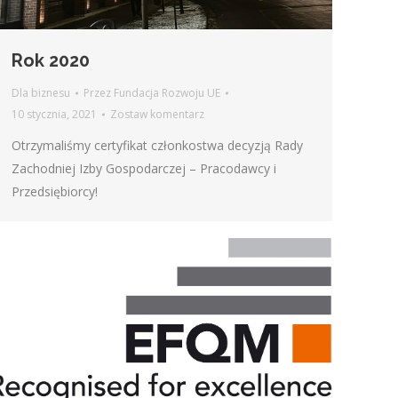
Rok 2020
Dla biznesu
Przez
Fundacja Rozwoju UE
10 stycznia, 2021
Zostaw komentarz
Otrzymaliśmy certyfikat członkostwa decyzją Rady
Zachodniej Izby Gospodarczej – Pracodawcy i
Przedsiębiorcy!