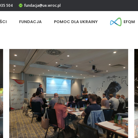
 935 504
fundacja@ue.wroc.pl
ŚCI
FUNDACJA
POMOC DLA UKRAINY
EFQM