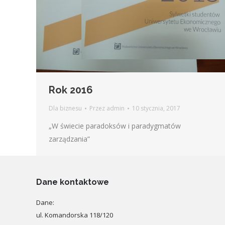
Rok 2016
Dla biznesu
Przez
admin
10 stycznia, 2017
„W świecie paradoksów i paradygmatów
zarządzania”
Dane kontaktowe
Dane:
ul. Komandorska 118/120