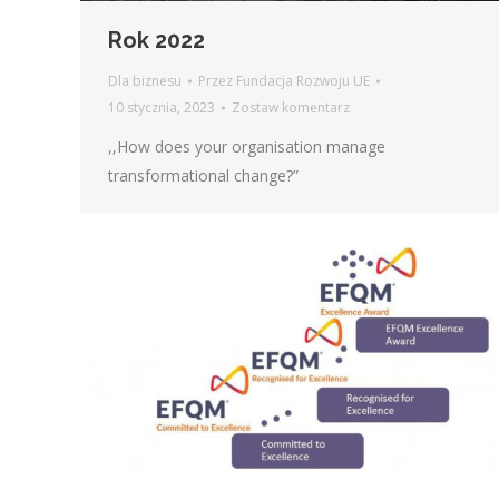
Rok 2022
Dla biznesu
Przez
Fundacja Rozwoju UE
10 stycznia, 2023
Zostaw komentarz
,,How does your organisation manage
transformational change?”