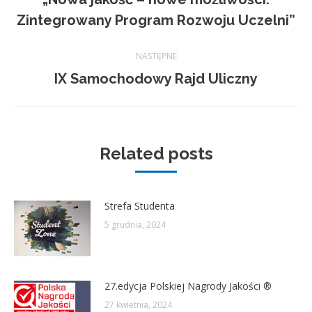
Poprzedni
Zintegrowany Program Rozwoju Uczelni”
wpis:
NASTĘPNE
Następny
IX Samochodowy Rajd Uliczny
wpis:
Related posts
Strefa Studenta
5 grudnia, 2024
27.edycja Polskiej Nagrody Jakości ®
27 kwietnia, 2024