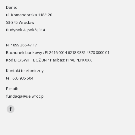
Dane:
ul. Komandorska 118/120
53-345 Wrocław
Budynek A, pokój 314
NIP 899 266 47 17
Rachunek bankowy : PL2416 0014 6218 9885 4370 0000 01
Kod BIC/SWIFT BGŻ BNP Paribas: PPABPLPKXXX
Kontakt telefoniczny:
tel. 605 935 504
E-mail:
fundacja@ue.wroc.pl
Znajdź nas na:
Facebook