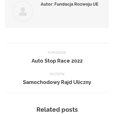
Autor:
Fundacja Rozwoju UE
Nawigacja
POPRZEDNIE
wpisów
Poprzedni
Auto Stop Race 2022
wpis:
NASTĘPNE
Następny
Samochodowy Rajd Uliczny
wpis:
Related posts