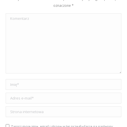
oznaczone
*
Komentarz
Imię *
Adres e-mail *
Strona internetowa
Zapisz moje imię, email i stronę w tej przeglądarce na następny