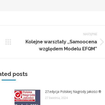
NASTĘPNE
Kolejne warsztaty ,,Samoocena
Następny
względem Modelu EFQM”
wpis:
ated posts
27.edycja Polskiej Nagrody Jakości ®
27 kwietnia, 2024