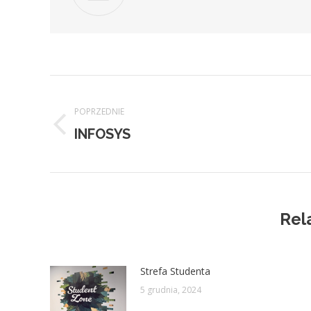
Nawigacja
POPRZEDNIE
wpisów
Poprzedni
INFOSYS
wpis:
Rel
Strefa Studenta
5 grudnia, 2024