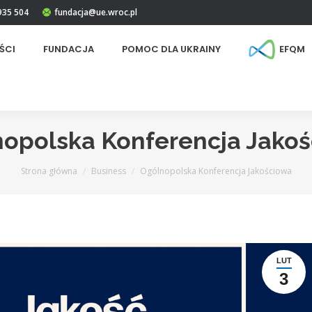
 935 504
fundacja@ue.wroc.pl
ŚCI
FUNDACJA
POMOC DLA UKRAINY
EFQM
opolska Konferencja Jako
Jesteś tutaj:
Strona główna
Business
Ogólnopolska Konferencja Jakościowa
LUT
3