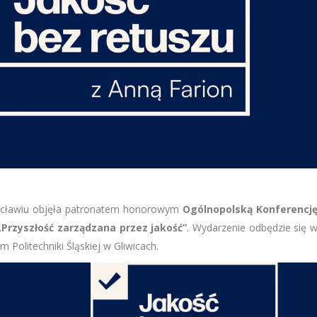
ocławiu objęła patronatem honorowym
Ogólnopolską Konferencj
,,Przyszłość zarządzana przez jakość”
. Wydarzenie odbędzie się 
olitechniki Śląskiej w Gliwicach.