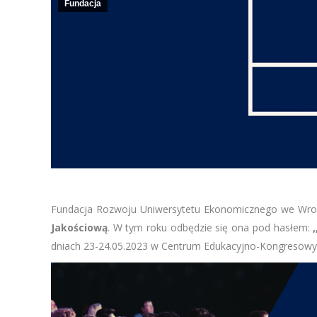
Fundacja
Fundacja Rozwoju Uniwersytetu Ekonomicznego we Wr
Jakościową
. W tym roku odbędzie się ona pod hasłem:
dniach 23-24.05.2023 w Centrum Edukacyjno-Kongresowym P