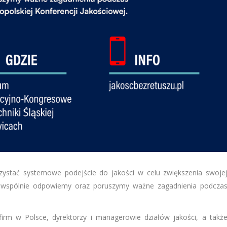
rzystać systemowe podejście do jakości w celu zwiększenia swoje
e wspólnie odpowiemy oraz poruszymy ważne zagadnienia podcza
irm w Polsce, dyrektorzy i managerowie działów jakości, a takż