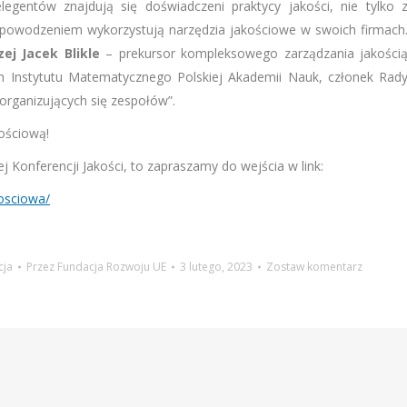
legentów znajdują się doświadczeni praktycy jakości, nie tylko 
 powodzeniem wykorzystują narzędzia jakościowe w swoich firmach
zej Jacek Blikle
– prekursor kompleksowego zarządzania jakości
ch Instytutu Matematycznego Polskiej Akademii Nauk, członek Rad
rganizujących się zespołów”.
ościową!
j Konferencji Jakości, to zapraszamy do wejścia w link:
kosciowa/
cja
Przez
Fundacja Rozwoju UE
3 lutego, 2023
Zostaw komentarz