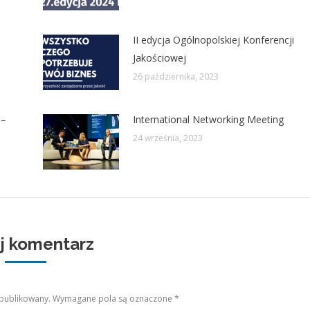
II edycja Ogólnopolskiej Konferencji
Jakościowej
26 października, 2023
 –
International Networking Meeting
24 września, 2023
j komentarz
 opublikowany. Wymagane pola są oznaczone
*