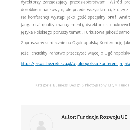
dyrektorzy zarządzający przedsiębiorstwami. Wśród pre
dorobkiem naukowym, ale przede wszystkim ci, którzy z
Na konferencji wystąpi jako gość specjalny
prof. Andr
(ang. total quality management), dyrektor ds. naukowy
Języka Polskiego poruszy temat „Turkusowa jakość samoo
Zapraszamy serdecznie na Ogólnopolską Konferencję Jak
Jeżeli chcieliby Państwo przeczytać więcej o Ogólnopolskie
https://jakoscbezretuszu.pl/ogolnopolska-konferencja-ja
Kategorie:
Business
,
Design & Photography
,
EFQM
,
Funda
Autor:
Fundacja Rozwoju UE