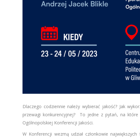
Dlaczego codziennie należy wybierać jakość? Jak wyko
przewagi konkurencyjnej? To jedne z pytań, na któr
Ogólnopolskiej Konferencji Jakości.
W Konferencji wezmą udział członkowie największych f